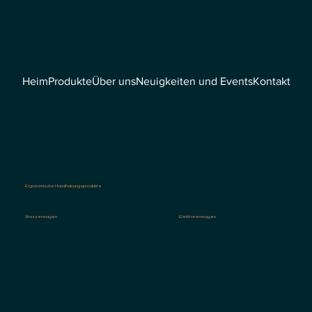
Heim
Produkte
Über uns
Neuigkeiten und Events
Kontakt
Ergonomische Handhabungsprodukte
Wasserwagen
Elektronenwagen