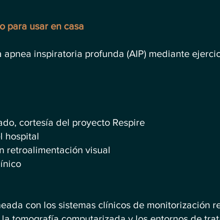
o para usar en casa
a apnea inspiratoria profunda (AIP) mediante ejerci
do, cortesía del proyecto Respire
 hospital
 retroalimentación visual
ínico
neada con los sistemas clínicos de monitorización re
r, la tomografía computarizada y los entornos de tra