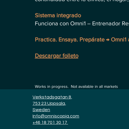
Sistema integrado
Funciona con Omni1 – Entrenador Respi
Practica. Ensaya. Prepárate → Omni1
Descargar folleto
Works in progress. Not available in all markets
Verkstadsgatan 8,
753 23 Uppsala,
Sweden
Info@omniscopiq.com
+46 18 7
01 3
0 17